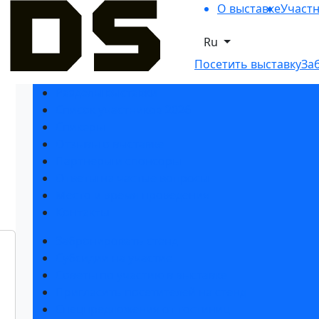
О выставке
Участ
Ru
Посетить выставку
За
Разделы выставки
Список участников 2026
Спикеры
Отзывы о выставке
Партнеры и спонсоры
Ответы на частые вопросы
Место и время проведения
Контакты
Забронировать стенд
Субсидии на участие
Советы по участию в выставке
Пригласить посетителей на стенд
Спецпредложения от гостиниц