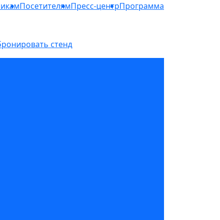
никам
Посетителям
Пресс-центр
Программа
бронировать стенд