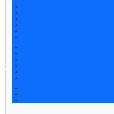
Получить электронный билет
Список участников 2026
Каталог продукции 2026
Интерактивный план 2026
Спецпредложения от гостиниц
Правила посещения
Новости выставки
Статьи участников
Пресс-релизы
Фото и видео
Для СМИ
Аккредитация СМИ
Общая программа мероприятий
Дизайн-лекторий на Дизайн-арене
Furniture Retail Forum Krasnodar