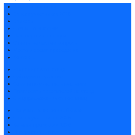
Разделы выставки
Список участников 2026
Спикеры
Отзывы о выставке
Партнеры и спонсоры
Ответы на частые вопросы
Место и время проведения
Контакты
Забронировать стенд
Субсидии на участие
Советы по участию в выставке
Пригласить посетителей на стенд
Спецпредложения от гостиниц
Получить электронный билет
Список участников 2026
Каталог продукции 2026
Интерактивный план 2026