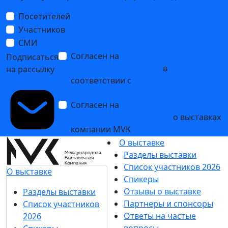
ЭдЭль: производство корпусной мебели
25 марта 2025