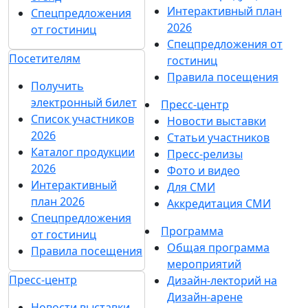
WMF — партнер UMIDS 2025: шанхайская мебельная
выставка