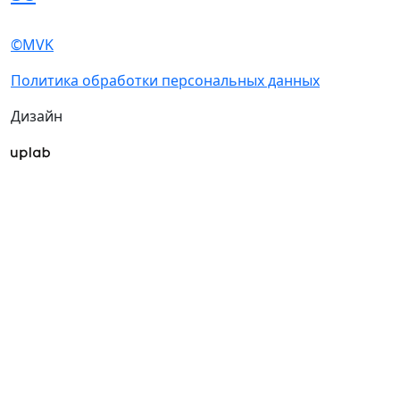
и рекламных сообщений
о выставках
компании MVK
О выставке
Разделы выставки
Список участников 2026
О выставке
Спикеры
Отзывы о выставке
Разделы выставки
Партнеры и спонсоры
Список участников
Ответы на частые
2026
вопросы
Спикеры
Место и время
Отзывы о выставке
проведения
Партнеры и
Контакты
спонсоры
Ответы на частые
Участникам
вопросы
Забронировать стенд
Место и время
Субсидии на участие
проведения
Советы по участию в
Контакты