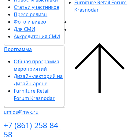
25 марта 2025
...
6
7
8
9
10
...
Подпишитесь на нашу рассылку
Ценим ваше время, поэтому будем присылать
только важные новости выставки и
спецпредложения.
Хочу получать рассылки с информацией для:
Посетителей
Участников
СМИ
Согласен на
обработку
Подписаться
персональных данных
в
на рассылку
соответствии с
Политикой
обработки персональных данных
Согласен на
получение уведомлений