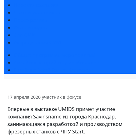
Новости выставки
Статьи участников
Пресс-релизы
Фото и видео
Для СМИ
Аккредитация СМИ
Общая программа мероприятий
Дизайн-лекторий на Дизайн-арене
Furniture Retail Forum Krasnodar
17 апреля 2020
участник в фокусе
Впервые в выставке UMIDS примет участие
компания Savinsname из города Краснодар,
занимающаяся разработкой и производством
фрезерных станков с ЧПУ Start.