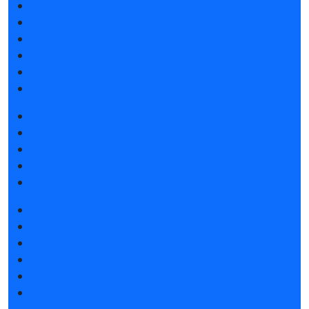
Спикеры
Отзывы о выставке
Партнеры и спонсоры
Ответы на частые вопросы
Место и время проведения
Контакты
Забронировать стенд
Субсидии на участие
Советы по участию в выставке
Пригласить посетителей на стенд
Спецпредложения от гостиниц
Получить электронный билет
Список участников 2026
Каталог продукции 2026
Интерактивный план 2026
Спецпредложения от гостиниц
Правила посещения