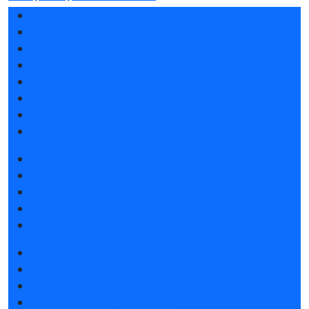
Разделы выставки
Список участников 2026
Спикеры
Отзывы о выставке
Партнеры и спонсоры
Ответы на частые вопросы
Место и время проведения
Контакты
Забронировать стенд
Субсидии на участие
Советы по участию в выставке
Пригласить посетителей на стенд
Спецпредложения от гостиниц
Получить электронный билет
Список участников 2026
Каталог продукции 2026
Интерактивный план 2026