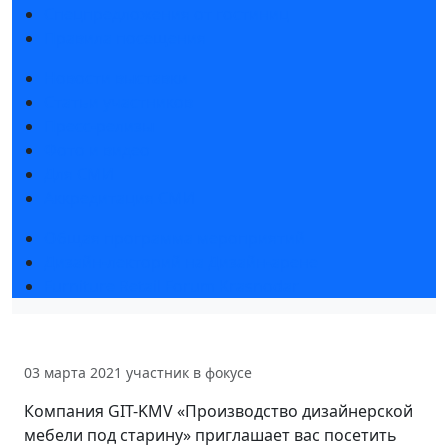
Спецпредложения от гостиниц
Правила посещения
Новости выставки
Статьи участников
Пресс-релизы
Фото и видео
Для СМИ
Аккредитация СМИ
Общая программа мероприятий
Дизайн-лекторий на Дизайн-арене
Furniture Retail Forum Krasnodar
03 марта 2021
участник в фокусе
Компания GIT-KMV «Производство дизайнерской
мебели под старину» приглашает вас посетить