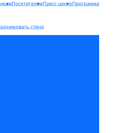
никам
Посетителям
Пресс-центр
Программа
бронировать стенд