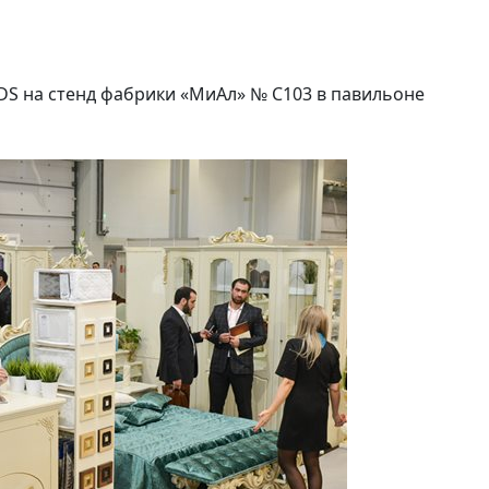
S на стенд фабрики «МиАл» № C103 в павильоне