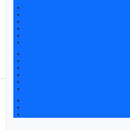
Получить электронный билет
Список участников 2026
Каталог продукции 2026
Интерактивный план 2026
Спецпредложения от гостиниц
Правила посещения
Новости выставки
Статьи участников
Пресс-релизы
Фото и видео
Для СМИ
Аккредитация СМИ
Общая программа мероприятий
Дизайн-лекторий на Дизайн-арене
Furniture Retail Forum Krasnodar