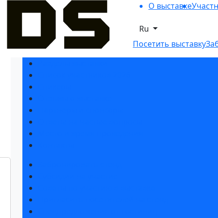
О выставке
Участ
Ru
Посетить выставку
За
Разделы выставки
Список участников 2026
Спикеры
Отзывы о выставке
Партнеры и спонсоры
Ответы на частые вопросы
Место и время проведения
Контакты
Забронировать стенд
Субсидии на участие
Советы по участию в выставке
Пригласить посетителей на стенд
Спецпредложения от гостиниц