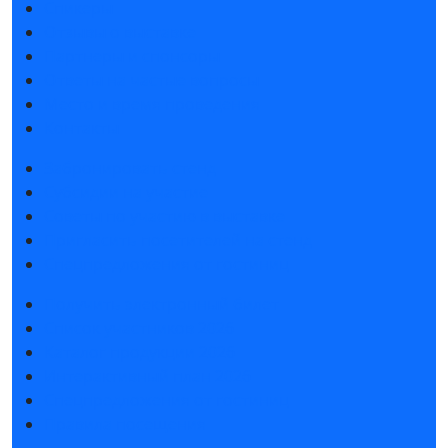
Спикеры
Отзывы о выставке
Партнеры и спонсоры
Ответы на частые вопросы
Место и время проведения
Контакты
Забронировать стенд
Субсидии на участие
Советы по участию в выставке
Пригласить посетителей на стенд
Спецпредложения от гостиниц
Получить электронный билет
Список участников 2026
Каталог продукции 2026
Интерактивный план 2026
Спецпредложения от гостиниц
Правила посещения