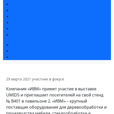
Новости выставки
Статьи участников
Пресс-релизы
Фото и видео
Для СМИ
Аккредитация СМИ
Общая программа мероприятий
Дизайн-лекторий на Дизайн-арене
Furniture Retail Forum Krasnodar
29 марта 2021
участник в фокусе
Компания «ИВМ» примет участие в выставке
UMIDS и приглашает посетителей на свой стенд
№ B401 в павильоне 2. «ИВМ» – крупный
поставщик оборудования для деревообработки и
производства мебели, стеклообработки и