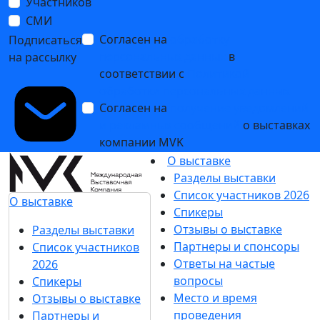
Участников
СМИ
Согласен на
обработку
Подписаться
персональных данных
в
на рассылку
соответствии с
Политикой
обработки персональных данных
Согласен на
получение уведомлений
и рекламных сообщений
о выставках
компании MVK
О выставке
Разделы выставки
Список участников 2026
О выставке
Спикеры
Отзывы о выставке
Разделы выставки
Партнеры и спонсоры
Список участников
Ответы на частые
2026
вопросы
Спикеры
Место и время
Отзывы о выставке
проведения
Партнеры и