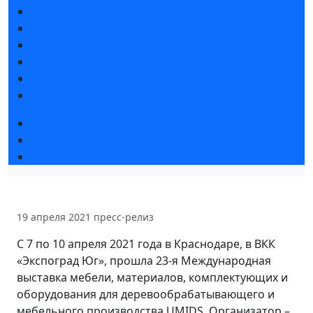
Новости выставки
Статьи участников
Пресс-релизы
Фото и видео
Для СМИ
Аккредитация СМИ
Общая программа мероприятий
Дизайн-лекторий на Дизайн-арене
Furniture Retail Forum Krasnodar
19 апреля 2021
пресс-релиз
С 7 по 10 апреля 2021 года в Краснодаре, в ВКК
«Экспоград Юг», прошла 23-я Международная
выставка мебели, материалов, комплектующих и
оборудования для деревообрабатывающего и
мебельного производства UMIDS. Организатор –