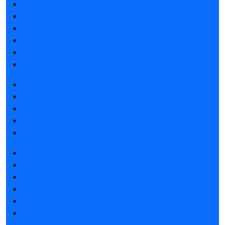
Спикеры
Отзывы о выставке
Партнеры и спонсоры
Ответы на частые вопросы
Место и время проведения
Контакты
Забронировать стенд
Субсидии на участие
Советы по участию в выставке
Пригласить посетителей на стенд
Спецпредложения от гостиниц
Получить электронный билет
Список участников 2026
Каталог продукции 2026
Интерактивный план 2026
Спецпредложения от гостиниц
Правила посещения