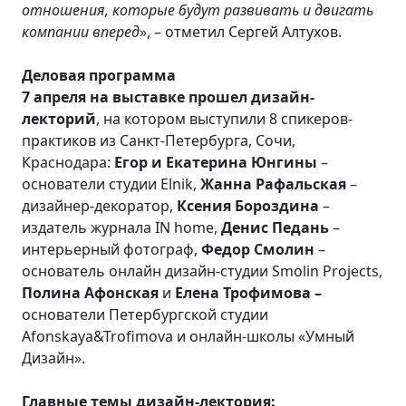
отношения, которые будут развивать и двигать
компании вперед
», – отметил Сергей Алтухов.
Деловая программа
7 апреля на выставке прошел дизайн-
лекторий
, на котором выступили 8 спикеров-
практиков из Санкт-Петербурга, Сочи,
Краснодара:
Егор и Екатерина Юнгины
–
основатели студии Elnik,
Жанна Рафальская
–
дизайнер-декоратор,
Ксения Бороздина
–
издатель журнала IN home,
Денис Педань
–
интерьерный фотограф,
Федор Смолин
–
основатель онлайн дизайн-студии Smolin Projects,
Полина Афонская
и
Елена Трофимова –
основатели Петербургской студии
Afonskaya&Trofimova и онлайн-школы «Умный
Дизайн».
Главные темы дизайн-лектория: