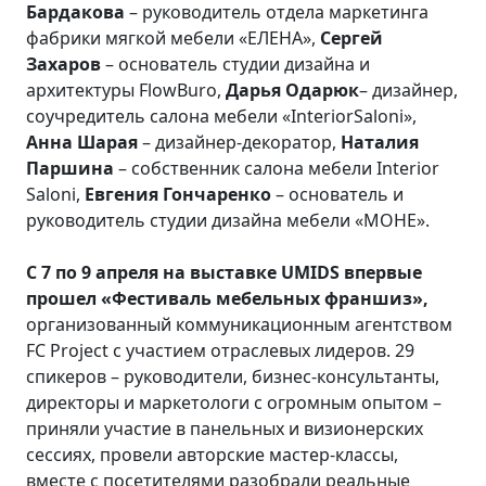
Бардакова
– руководитель отдела маркетинга
фабрики мягкой мебели «ЕЛЕНА»,
Сергей
Захаров
– основатель студии дизайна и
архитектуры FlowBuro,
Дарья Одарюк
– дизайнер,
соучредитель салона мебели «InteriorSaloni»,
Анна Шарая
– дизайнер-декоратор,
Наталия
Паршина
– собственник салона мебели Interior
Saloni,
Евгения Гончаренко
– основатель и
руководитель студии дизайна мебели «МОНЕ».
С 7 по 9 апреля на выставке UMIDS впервые
прошел «Фестиваль мебельных франшиз»,
организованный коммуникационным агентством
FC Project с участием отраслевых лидеров. 29
спикеров – руководители, бизнес-консультанты,
директоры и маркетологи с огромным опытом –
приняли участие в панельных и визионерских
сессиях, провели авторские мастер-классы,
вместе с посетителями разобрали реальные