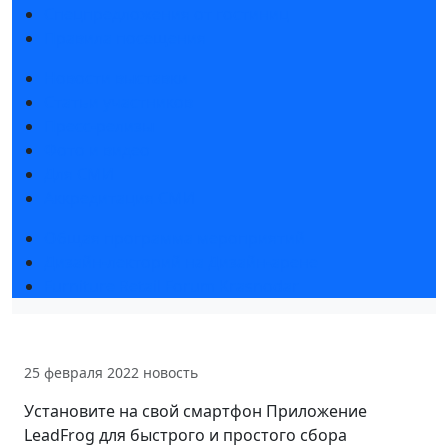
Спецпредложения от гостиниц
Правила посещения
Новости выставки
Статьи участников
Пресс-релизы
Фото и видео
Для СМИ
Аккредитация СМИ
Общая программа мероприятий
Дизайн-лекторий на Дизайн-арене
Furniture Retail Forum Krasnodar
25 февраля 2022
новость
Установите на свой смартфон Приложение
LeadFrog для быстрого и простого сбора