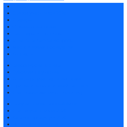
Разделы выставки
Список участников 2026
Спикеры
Отзывы о выставке
Партнеры и спонсоры
Ответы на частые вопросы
Место и время проведения
Контакты
Забронировать стенд
Субсидии на участие
Советы по участию в выставке
Пригласить посетителей на стенд
Спецпредложения от гостиниц
Получить электронный билет
Список участников 2026
Каталог продукции 2026
Интерактивный план 2026