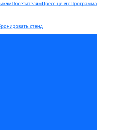
никам
Посетителям
Пресс-центр
Программа
бронировать стенд