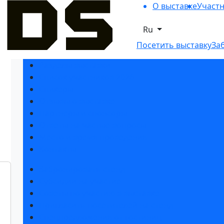
О выставке
Участ
Ru
Посетить выставку
За
Разделы выставки
Список участников 2026
Спикеры
Отзывы о выставке
Партнеры и спонсоры
Ответы на частые вопросы
Место и время проведения
Контакты
Забронировать стенд
Субсидии на участие
Советы по участию в выставке
Пригласить посетителей на стенд
Спецпредложения от гостиниц