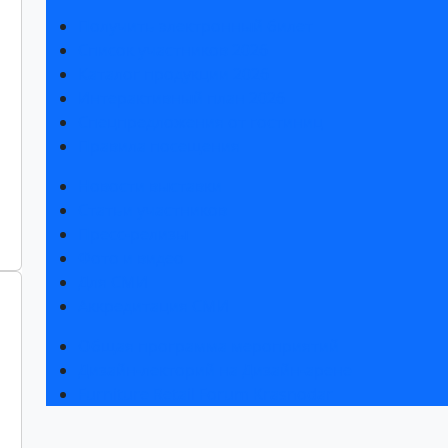
Получить электронный билет
Список участников 2026
Каталог продукции 2026
Интерактивный план 2026
Спецпредложения от гостиниц
Правила посещения
Новости выставки
Статьи участников
Пресс-релизы
Фото и видео
Для СМИ
Аккредитация СМИ
Общая программа мероприятий
Дизайн-лекторий на Дизайн-арене
Furniture Retail Forum Krasnodar