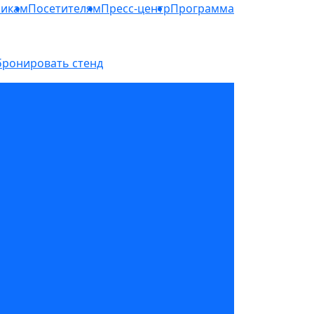
никам
Посетителям
Пресс-центр
Программа
бронировать стенд