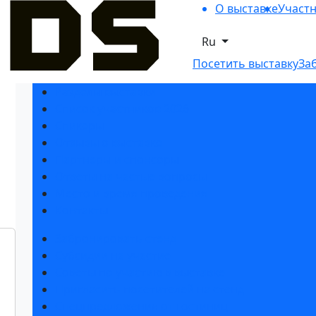
О выставке
Участ
Ru
Посетить выставку
За
Разделы выставки
Список участников 2026
Спикеры
Отзывы о выставке
Партнеры и спонсоры
Ответы на частые вопросы
Место и время проведения
Контакты
Забронировать стенд
Субсидии на участие
Советы по участию в выставке
Пригласить посетителей на стенд
Спецпредложения от гостиниц