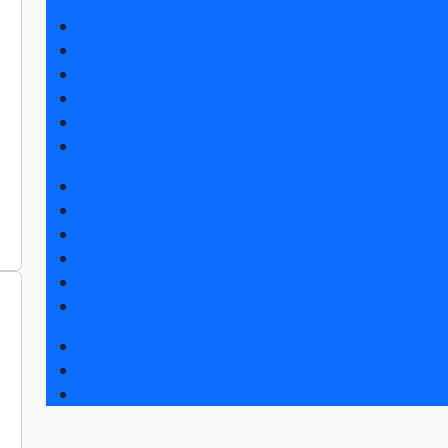
Получить электронный билет
Список участников 2026
Каталог продукции 2026
Интерактивный план 2026
Спецпредложения от гостиниц
Правила посещения
Новости выставки
Статьи участников
Пресс-релизы
Фото и видео
Для СМИ
Аккредитация СМИ
Общая программа мероприятий
Дизайн-лекторий на Дизайн-арене
Furniture Retail Forum Krasnodar