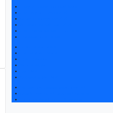
Получить электронный билет
Список участников 2026
Каталог продукции 2026
Интерактивный план 2026
Спецпредложения от гостиниц
Правила посещения
Новости выставки
Статьи участников
Пресс-релизы
Фото и видео
Для СМИ
Аккредитация СМИ
Общая программа мероприятий
Дизайн-лекторий на Дизайн-арене
Furniture Retail Forum Krasnodar