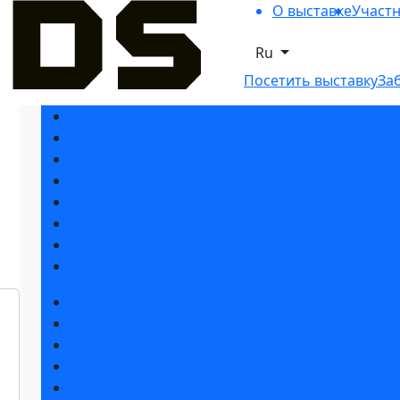
О выставке
Участ
Ru
Посетить выставку
За
Разделы выставки
Список участников 2026
Спикеры
Отзывы о выставке
Партнеры и спонсоры
Ответы на частые вопросы
Место и время проведения
Контакты
Забронировать стенд
Субсидии на участие
Советы по участию в выставке
Пригласить посетителей на стенд
Спецпредложения от гостиниц