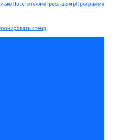
никам
Посетителям
Пресс-центр
Программа
бронировать стенд