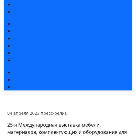
Спецпредложения от гостиниц
Правила посещения
Новости выставки
Статьи участников
Пресс-релизы
Фото и видео
Для СМИ
Аккредитация СМИ
Общая программа мероприятий
Дизайн-лекторий на Дизайн-арене
Furniture Retail Forum Krasnodar
04 апреля 2023
пресс-релиз
25-я Международная выставка мебели,
материалов, комплектующих и оборудования для