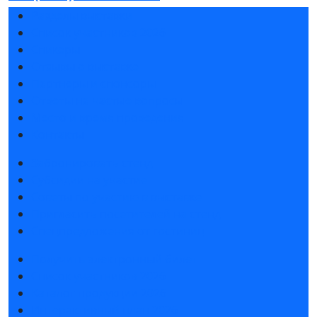
Разделы выставки
Список участников 2026
Спикеры
Отзывы о выставке
Партнеры и спонсоры
Ответы на частые вопросы
Место и время проведения
Контакты
Забронировать стенд
Субсидии на участие
Советы по участию в выставке
Пригласить посетителей на стенд
Спецпредложения от гостиниц
Получить электронный билет
Список участников 2026
Каталог продукции 2026
Интерактивный план 2026