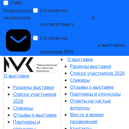
СМИ
Согласен на
обработку
Подписаться
персональных данных
в
на рассылку
соответствии с
Политикой
обработки персональных данных
Согласен на
получение уведомлений
и рекламных сообщений
о выставках
компании MVK
О выставке
Разделы выставки
Список участников 2026
О выставке
Спикеры
Отзывы о выставке
Разделы выставки
Партнеры и спонсоры
Список участников
Ответы на частые
2026
вопросы
Спикеры
Место и время
Отзывы о выставке
проведения
Партнеры и
Контакты
спонсоры