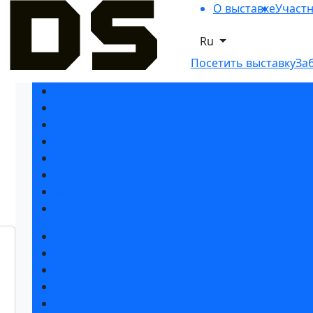
О выставке
Участ
Ru
Посетить выставку
За
Разделы выставки
Список участников 2026
Спикеры
Отзывы о выставке
Партнеры и спонсоры
Ответы на частые вопросы
Место и время проведения
Контакты
Забронировать стенд
Субсидии на участие
Советы по участию в выставке
Пригласить посетителей на стенд
Спецпредложения от гостиниц