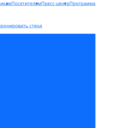
никам
Посетителям
Пресс-центр
Программа
бронировать стенд