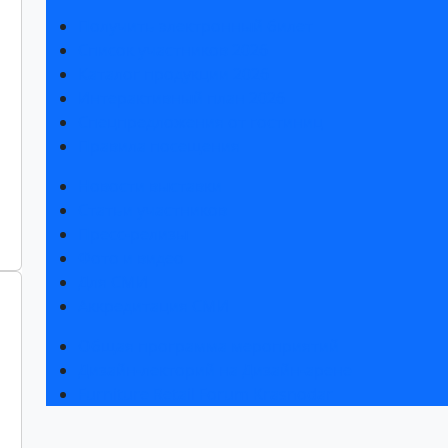
Получить электронный билет
Список участников 2026
Каталог продукции 2026
Интерактивный план 2026
Спецпредложения от гостиниц
Правила посещения
Новости выставки
Статьи участников
Пресс-релизы
Фото и видео
Для СМИ
Аккредитация СМИ
Общая программа мероприятий
Дизайн-лекторий на Дизайн-арене
Furniture Retail Forum Krasnodar