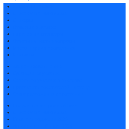
Разделы выставки
Список участников 2026
Спикеры
Отзывы о выставке
Партнеры и спонсоры
Ответы на частые вопросы
Место и время проведения
Контакты
Забронировать стенд
Субсидии на участие
Советы по участию в выставке
Пригласить посетителей на стенд
Спецпредложения от гостиниц
Получить электронный билет
Список участников 2026
Каталог продукции 2026
Интерактивный план 2026