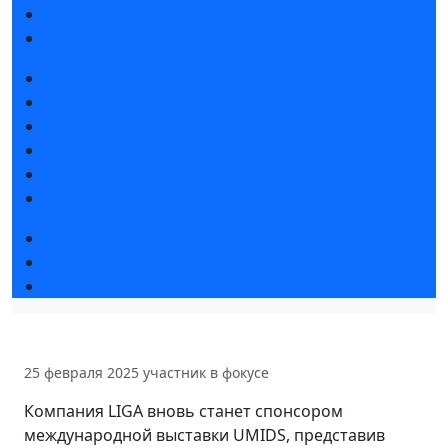
Спецпредложения от гостиниц
Правила посещения
Новости выставки
Статьи участников
Пресс-релизы
Фото и видео
Для СМИ
Аккредитация СМИ
Общая программа мероприятий
Дизайн-лекторий на Дизайн-арене
Furniture Retail Forum Krasnodar
25 февраля 2025
участник в фокусе
Компания LIGA вновь станет спонсором
международной выставки UMIDS, представив