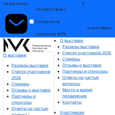
персональных данных
в
на рассылку
соответствии с
Политикой
обработки персональных данных
Согласен на
получение уведомлений
и рекламных сообщений
о выставках
компании MVK
О выставке
Разделы выставки
Список участников 2026
О выставке
Спикеры
Отзывы о выставке
Разделы выставки
Партнеры и спонсоры
Список участников
Ответы на частые
2026
вопросы
Спикеры
Место и время
Отзывы о выставке
проведения
Партнеры и
Контакты
спонсоры
Ответы на частые
Участникам
вопросы