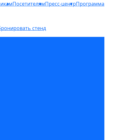
никам
Посетителям
Пресс-центр
Программа
бронировать стенд