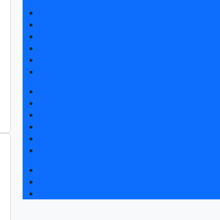
Получить электронный билет
Список участников 2026
Каталог продукции 2026
Интерактивный план 2026
Спецпредложения от гостиниц
Правила посещения
Новости выставки
Статьи участников
Пресс-релизы
Фото и видео
Для СМИ
Аккредитация СМИ
Общая программа мероприятий
Дизайн-лекторий на Дизайн-арене
Furniture Retail Forum Krasnodar