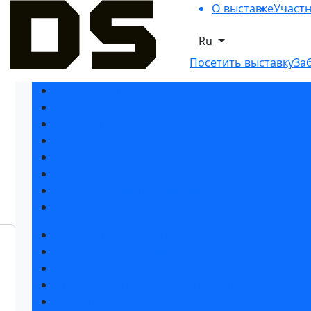
О выставке
Участ
Ru
Посетить выставку
За
Разделы выставки
Список участников 2026
Спикеры
Отзывы о выставке
Партнеры и спонсоры
Ответы на частые вопросы
Место и время проведения
Контакты
Забронировать стенд
Субсидии на участие
Советы по участию в выставке
Пригласить посетителей на стенд
Спецпредложения от гостиниц