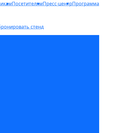
никам
Посетителям
Пресс-центр
Программа
бронировать стенд