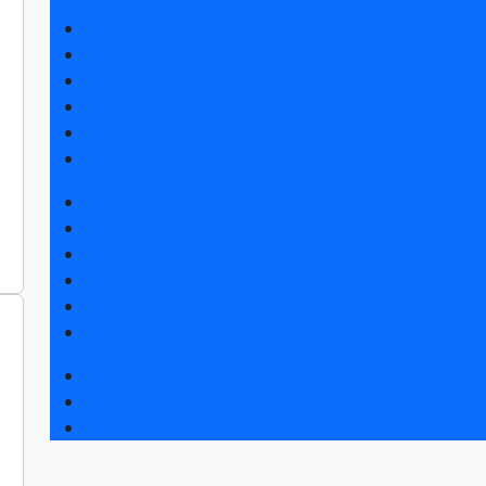
Получить электронный билет
Список участников 2026
Каталог продукции 2026
Интерактивный план 2026
Спецпредложения от гостиниц
Правила посещения
Новости выставки
Статьи участников
Пресс-релизы
Фото и видео
Для СМИ
Аккредитация СМИ
Общая программа мероприятий
Дизайн-лекторий на Дизайн-арене
Furniture Retail Forum Krasnodar