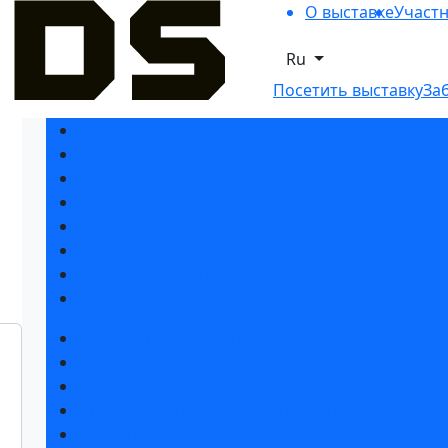
О выставке
Участ
Ru
Посетить выставку
За
Разделы выставки
Список участников 2026
Спикеры
Отзывы о выставке
Партнеры и спонсоры
Ответы на частые вопросы
Место и время проведения
Контакты
Забронировать стенд
Субсидии на участие
Советы по участию в выставке
Пригласить посетителей на стенд
Спецпредложения от гостиниц