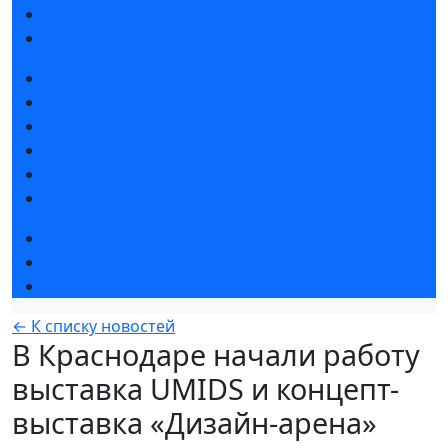
Спецпредложения от гостиниц
Правила посещения
Новости выставки
Статьи участников
Пресс-релизы
Фото и видео
Для СМИ
Аккредитация СМИ
Общая программа мероприятий
Дизайн-лекторий на Дизайн-арене
Furniture Retail Forum Krasnodar
← К списку новостей
В Краснодаре начали работу
выставка UMIDS и концепт-
выставка «Дизайн-арена»