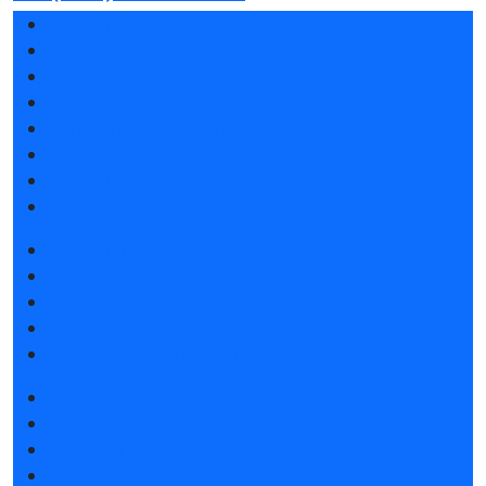
Разделы выставки
Список участников 2026
Спикеры
Отзывы о выставке
Партнеры и спонсоры
Ответы на частые вопросы
Место и время проведения
Контакты
Забронировать стенд
Субсидии на участие
Советы по участию в выставке
Пригласить посетителей на стенд
Спецпредложения от гостиниц
Получить электронный билет
Список участников 2026
Каталог продукции 2026
Интерактивный план 2026