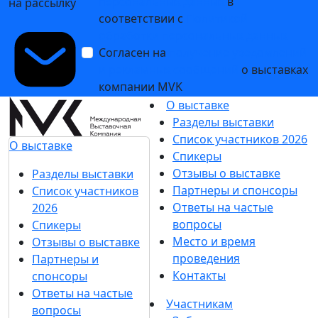
персональных данных
в
на рассылку
соответствии с
Политикой
обработки персональных данных
Согласен на
получение уведомлений
и рекламных сообщений
о выставках
компании MVK
О выставке
Разделы выставки
Список участников 2026
О выставке
Спикеры
Отзывы о выставке
Разделы выставки
Партнеры и спонсоры
Список участников
Ответы на частые
2026
вопросы
Спикеры
Место и время
Отзывы о выставке
проведения
Партнеры и
Контакты
спонсоры
Ответы на частые
Участникам
вопросы