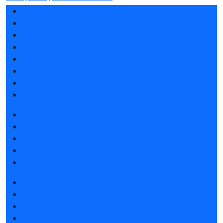
Разделы выставки
Список участников 2026
Спикеры
Отзывы о выставке
Партнеры и спонсоры
Ответы на частые вопросы
Место и время проведения
Контакты
Забронировать стенд
Субсидии на участие
Советы по участию в выставке
Пригласить посетителей на стенд
Спецпредложения от гостиниц
Получить электронный билет
Список участников 2026
Каталог продукции 2026
Интерактивный план 2026