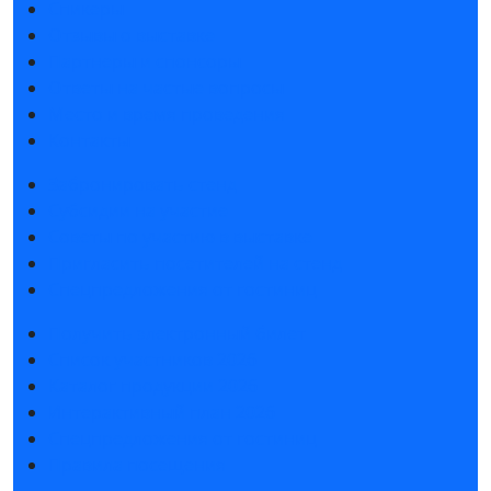
Спикеры
Отзывы о выставке
Партнеры и спонсоры
Ответы на частые вопросы
Место и время проведения
Контакты
Забронировать стенд
Субсидии на участие
Советы по участию в выставке
Пригласить посетителей на стенд
Спецпредложения от гостиниц
Получить электронный билет
Список участников 2026
Каталог продукции 2026
Интерактивный план 2026
Спецпредложения от гостиниц
Правила посещения