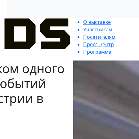
О выставке
Участникам
Посетителям
Пресс-центр
Программа
ком одного
событий
стрии в