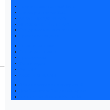
Получить электронный билет
Список участников 2026
Каталог продукции 2026
Интерактивный план 2026
Спецпредложения от гостиниц
Правила посещения
Новости выставки
Статьи участников
Пресс-релизы
Фото и видео
Для СМИ
Аккредитация СМИ
Общая программа мероприятий
Дизайн-лекторий на Дизайн-арене
Furniture Retail Forum Krasnodar