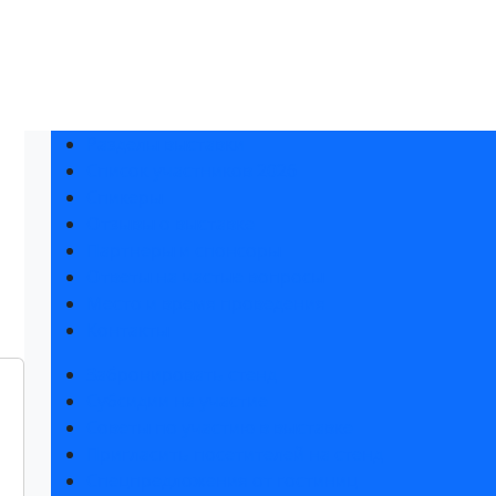
Разделы выставки
Список участников 2026
Спикеры
Отзывы о выставке
Партнеры и спонсоры
Ответы на частые вопросы
Место и время проведения
Контакты
Забронировать стенд
Субсидии на участие
Советы по участию в выставке
Пригласить посетителей на стенд
Спецпредложения от гостиниц